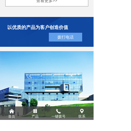
查看更多>>
以优质的产品为客户创造价值
拨打电话
낀
넒
끅
끇
首页
产品
一键拨号
联系
About Us