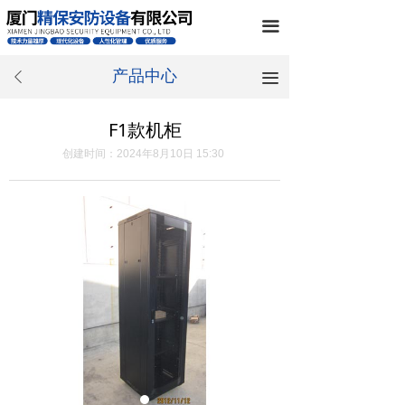
끀
产品中心
끀
ꄴ
F1款机柜
创建时间：
2024年8月10日
15:30