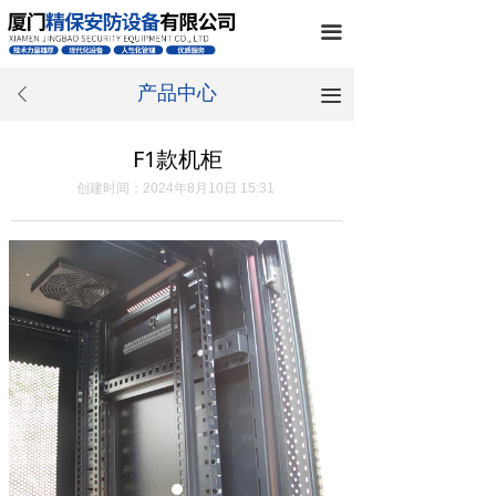
끀
产品中心
끀
ꄴ
F1款机柜
创建时间：
2024年8月10日
15:31