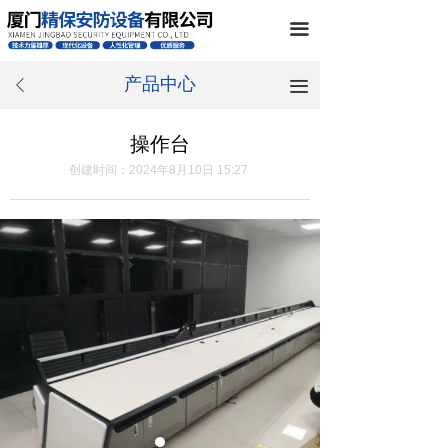
끀
产品中心
끀
ꄴ
操作台
创建时间：
2024年8月10日
15:27