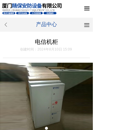
끀
产品中心
끀
ꄴ
电信机柜
创建时间：
2024年8月10日
15:09